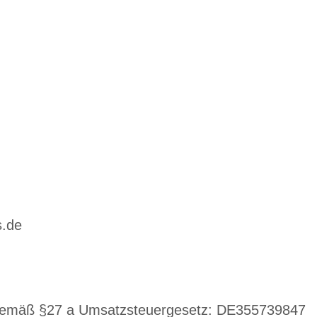
s.de
 gemäß §27 a Umsatzsteuergesetz: DE355739847