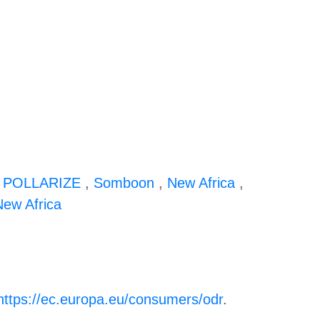
,
POLLARIZE
,
Somboon
,
New Africa
,
New Africa
https://ec.europa.eu/consumers/odr
.